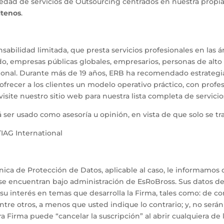
riedad de servicios de Outsourcing centrados en nuestra prop
ltenos
.
sabilidad limitada, que presta servicios profesionales en las á
o, empresas públicas globales, empresarios, personas de alto 
ional. Durante más de 19 años, ERB ha recomendado estrategia
ofrecer a los clientes un modelo operativo práctico, con profe
 visite nuestro sitio web para nuestra lista completa de servicio
 ser usado como asesoría u opinión, en vista de que solo se t
TIAG International
ánica de Protección de Datos, aplicable al caso, le informamo
e encuentran bajo administración de EsRoBross. Sus datos de 
 interés en temas que desarrolla la Firma, tales como: de consu
 entre otros, a menos que usted indique lo contrario; y, no ser
 Firma puede “cancelar la suscripción” al abrir cualquiera de 