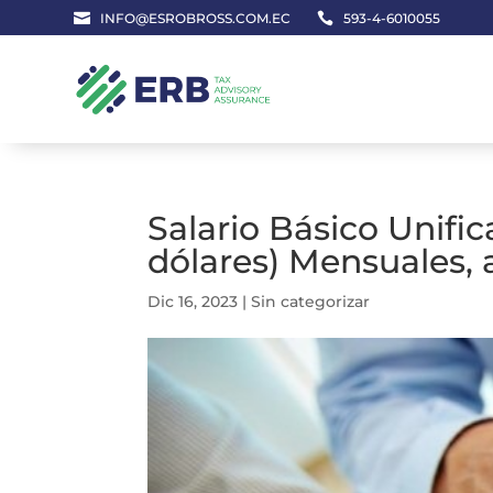

INFO@ESROBROSS.COM.EC

593-4-6010055
Salario Básico Unifi
dólares) Mensuales, a
Dic 16, 2023
|
Sin categorizar