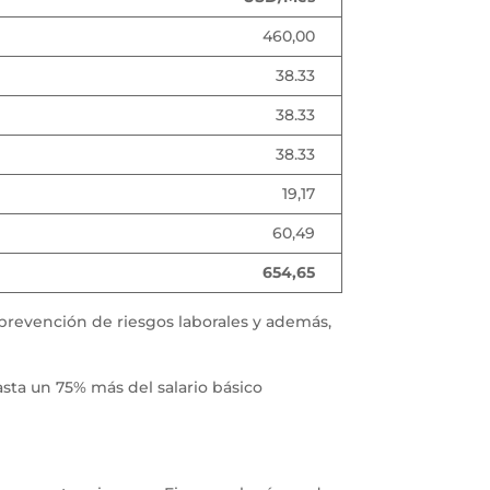
460,00
38.33
38.33
38.33
19,17
60,49
654,65
 prevención de riesgos laborales y además,
sta un 75% más del salario básico