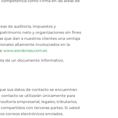
ia competencia como Firma en las áreas de
reas de auditoría, impuestos y
patrimonio neto y organizaciones sin fines
s que dan a nuestros clientes una ventaja
sionales altamente involucrados en la
s:
www.esrobross.com.ec
rata de un documento informativo.
s que sus datos de contacto se encuentran
contacto se utilizarán únicamente para
ltoría empresarial, legales, tributarios,
án compartidos con terceras partes. Si usted
los correos electrónicos enviados.