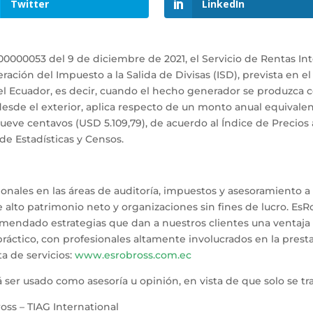
Twitter
LinkedIn
00053 del 9 de diciembre de 2021, el Servicio de Rentas Inte
neración del Impuesto a la Salida de Divisas (ISD), prevista en el
el Ecuador, es decir, cuando el hecho generador se produzca con
esde el exterior, aplica respecto de un monto anual equivalen
eve centavos (USD 5.109,79), de acuerdo al Índice de Precios
 de Estadísticas y Censos.
ionales en las áreas de auditoría, impuestos y asesoramiento 
e alto patrimonio neto y organizaciones sin fines de lucro. Es
mendado estrategias que dan a nuestros clientes una ventaja 
ráctico, con profesionales altamente involucrados en la prestaci
ta de servicios:
www.esrobross.com.ec
 ser usado como asesoría u opinión, en vista de que solo se t
oss – TIAG International