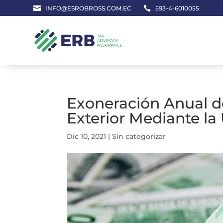

INFO@ESROBROSS.COM.EC

593-4-6010055
Exoneración Anual d
Exterior Mediante la 
Dic 10, 2021
|
Sin categorizar