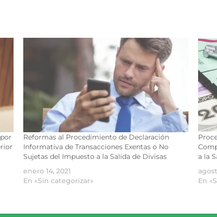
 por
Reformas al Procedimiento de Declaración
Proce
rior
Informativa de Transacciones Exentas o No
Compe
Sujetas del Impuesto a la Salida de Divisas
a la S
enero 14, 2021
agost
En «Sin categorizar»
En «S