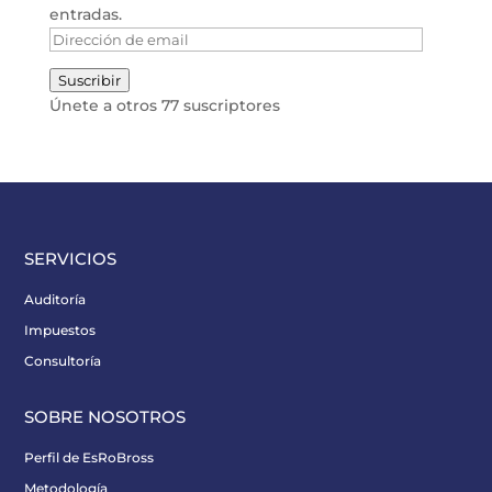
entradas.
Dirección
de
Suscribir
email
Únete a otros 77 suscriptores
SERVICIOS
Auditoría
Impuestos
Consultoría
SOBRE NOSOTROS
Perfil de EsRoBross
Metodología