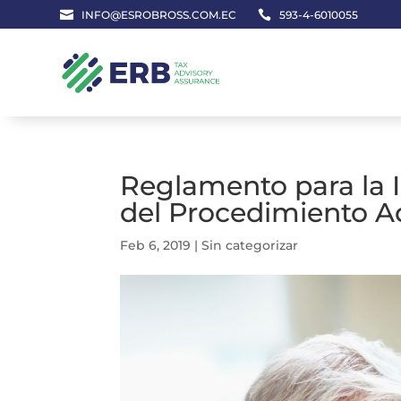

INFO@ESROBROSS.COM.EC

593-4-6010055
Reglamento para la I
del Procedimiento Ad
Feb 6, 2019
|
Sin categorizar