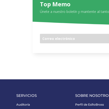
Top Memo
Únete a nuestro boletín y mantente al tanto
SERVICIOS
SOBRE NOSOTRO
Auditoría
Perfil de EsRoBross