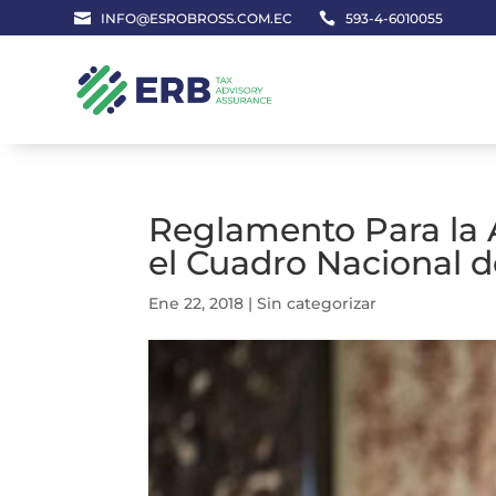

INFO@ESROBROSS.COM.EC

593-4-6010055
Reglamento Para la 
el Cuadro Nacional 
Ene 22, 2018
|
Sin categorizar