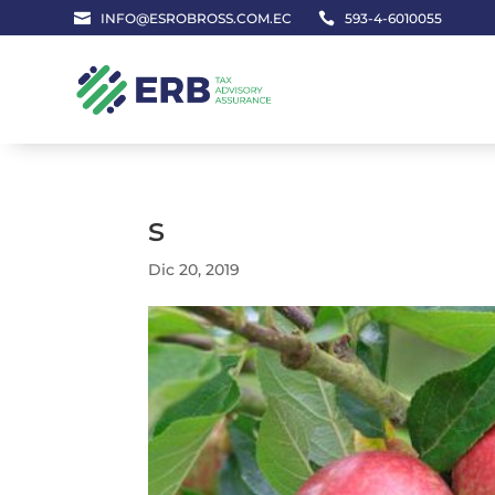

INFO@ESROBROSS.COM.EC

593-4-6010055
s
Dic 20, 2019