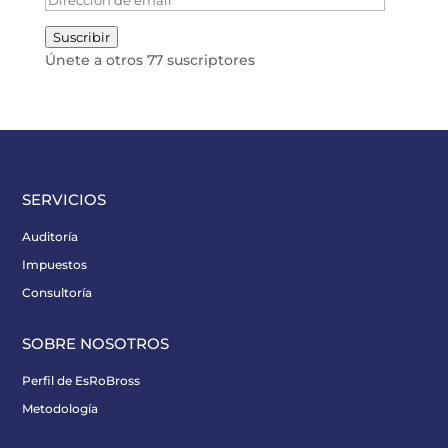
de
Suscribir
email
Únete a otros 77 suscriptores
SERVICIOS
Auditoría
Impuestos
Consultoría
SOBRE NOSOTROS
Perfil de EsRoBross
Metodología