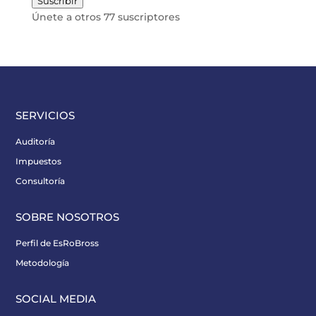
Suscribir
email
Únete a otros 77 suscriptores
SERVICIOS
Auditoría
Impuestos
Consultoría
SOBRE NOSOTROS
Perfil de EsRoBross
Metodología
SOCIAL MEDIA