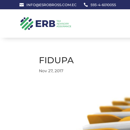

INFO@ESROBROSS.COM.EC

593-4-6010055
FIDUPA
Nov 27, 2017