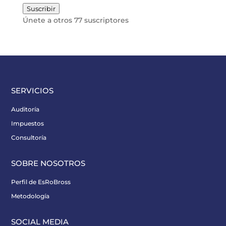
de
Suscribir
email
Únete a otros 77 suscriptores
SERVICIOS
Auditoría
Impuestos
Consultoría
SOBRE NOSOTROS
Perfil de EsRoBross
Metodología
SOCIAL MEDIA