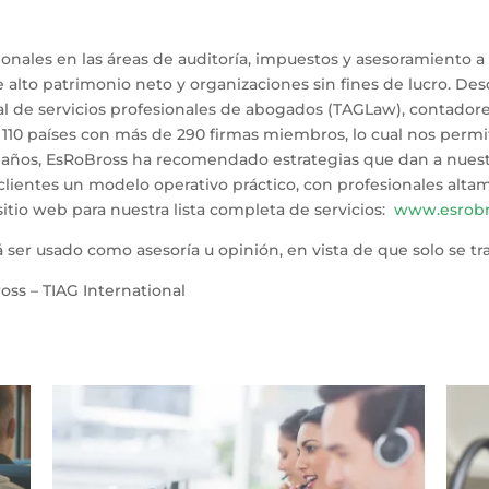
ionales en las áreas de auditoría, impuestos y asesoramiento 
 alto patrimonio neto y organizaciones sin fines de lucro. De
bal de servicios profesionales de abogados (TAGLaw), contador
110 países con más de 290 firmas miembros, lo cual nos permit
años, EsRoBross ha recomendado estrategias que dan a nuestr
 clientes un modelo operativo práctico, con profesionales alta
o sitio web para nuestra lista completa de servicios:
www.esrobr
 ser usado como asesoría u opinión, en vista de que solo se t
oss – TIAG International