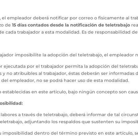
, el empleador deberá notificar por correo o físicamente al tra
azo de
15 días contados desde la notificación de teletrabajo
rea
 de cada trabajador a esta modalidad. Es de responsabilidad de
bajador imposibilite la adopción del teletrabajo, el empleador
r ejecutada por el trabajador permita la adopción del teletraba
es y no atribuibles al trabajador, éstas deberán ser informada
e del empleador, no se podrá hacer uso de esta modalidad.
o establecidas en este artículo, bajo ningún concepto son causa
osibilidad:
s labores a través de teletrabajo, deberá informar de tal circu
 teletrabajo, adjuntando los respaldos que sustenten su imposib
u imposibilidad dentro del término previsto en este artículo,