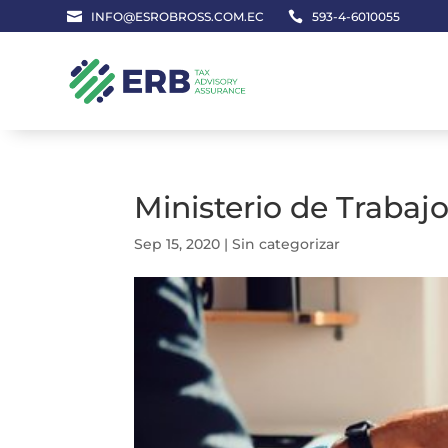

INFO@ESROBROSS.COM.EC

593-4-6010055
Ministerio de Trabajo
Sep 15, 2020
|
Sin categorizar