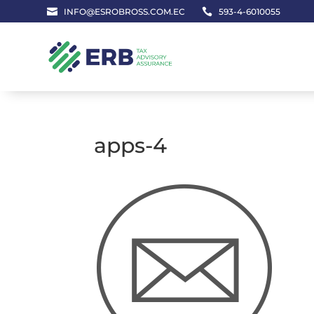

INFO@ESROBROSS.COM.EC

593-4-6010055
apps-4