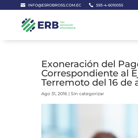

INFO@ESROBROSS.COM.EC

593-4-6010055
Exoneración del Pago
Correspondiente al Ej
Terremoto del 16 de a
Ago 31, 2016
|
Sin categorizar