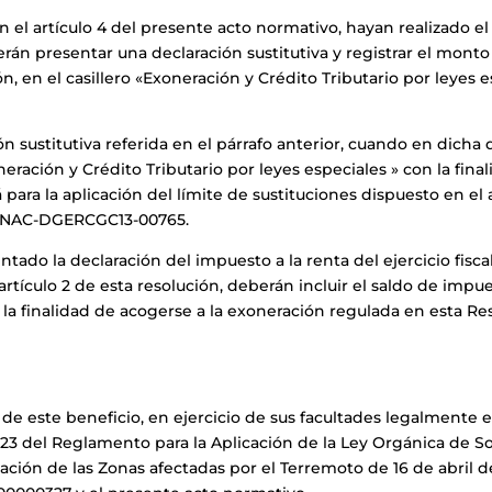
 el artículo 4 del presente acto normativo, hayan realizado el
berán presentar una declaración sustitutiva y registrar el mon
n, en el casillero «Exoneración y Crédito Tributario por leyes e
ón sustitutiva referida en el párrafo anterior, cuando en dich
eración y Crédito Tributario por leyes especiales » con la fina
ara la aplicación del límite de sustituciones dispuesto en el 
n NAC-DGERCGC13-00765.
tado la declaración del impuesto a la renta del ejercicio fisca
rtículo 2 de esta resolución, deberán incluir el saldo de impue
on la finalidad de acogerse a la exoneración regulada en esta Re
 de este beneficio, en ejercicio de sus facultades legalmente es
 23 del Reglamento para la Aplicación de la Ley Orgánica de S
ción de las Zonas afectadas por el Terremoto de 16 de abril de