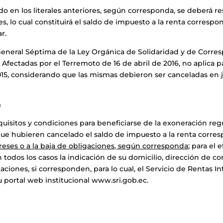
ido en los literales anteriores, según corresponda, se deberá r
es, lo cual constituirá el saldo de impuesto a la renta correspon
r.
 General Séptima de la Ley Orgánica de Solidaridad y de Corre
Afectadas por el Terremoto de 16 de abril de 2016, no aplica p
 2015, considerando que las mismas debieron ser canceladas en j
n
uisitos y condiciones para beneficiarse de la exoneración reg
que hubieren cancelado el saldo de impuesto a la renta corresp
reses o a la baja de obligaciones, según corresponda
; para el 
todos los casos la indicación de su domicilio, dirección de c
aciones, si corresponden, para lo cual, el Servicio de Rentas
u portal web institucional www.sri.gob.ec.