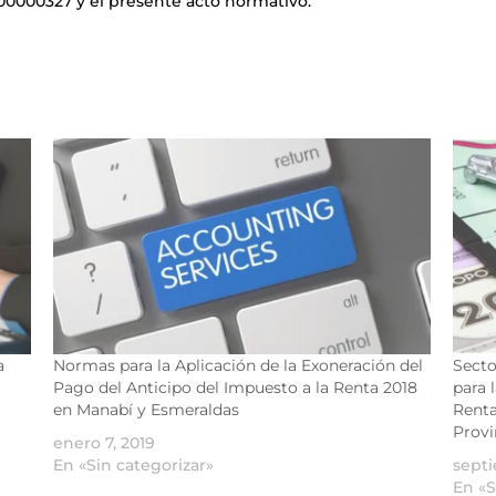
00327 y el presente acto normativo.
a
Normas para la Aplicación de la Exoneración del
Secto
Pago del Anticipo del Impuesto a la Renta 2018
para 
en Manabí y Esmeraldas
Renta
Provi
enero 7, 2019
En «Sin categorizar»
septi
En «S