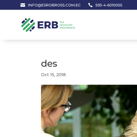

INFO@ESROBROSS.COM.EC

593-4-6010055
des
Oct 15, 2018