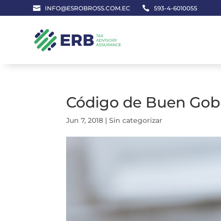

INFO@ESROBROSS.COM.EC

593-4-6010055
Código de Buen Gobi
Jun 7, 2018
|
Sin categorizar