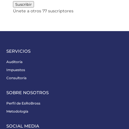
de
Suscribir
email
Únete a otros 77 suscriptores
SERVICIOS
Auditoría
Impuestos
Consultoría
SOBRE NOSOTROS
Perfil de EsRoBross
Metodología
SOCIAL MEDIA