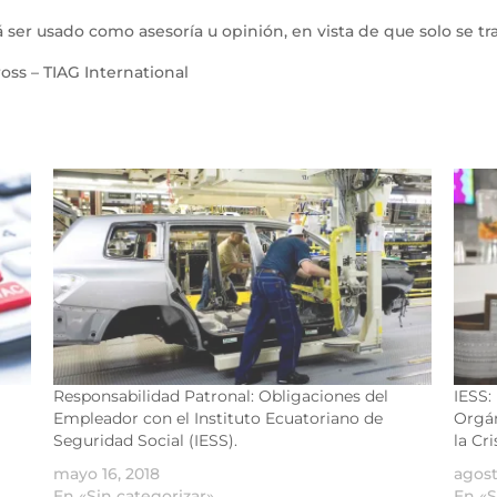
 ser usado como asesoría u opinión, en vista de que solo se t
oss – TIAG International
Responsabilidad Patronal: Obligaciones del
IESS:
Empleador con el Instituto Ecuatoriano de
Orgán
Seguridad Social (IESS).
la Cr
mayo 16, 2018
agost
En «Sin categorizar»
En «S