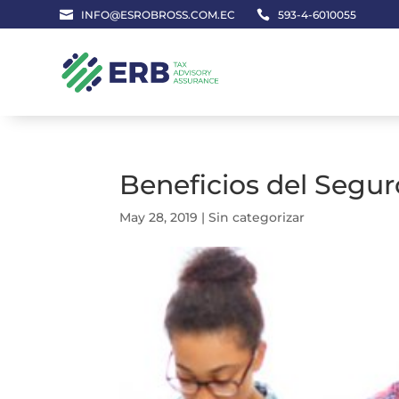

INFO@ESROBROSS.COM.EC

593-4-6010055
Beneficios del Segur
May 28, 2019
|
Sin categorizar