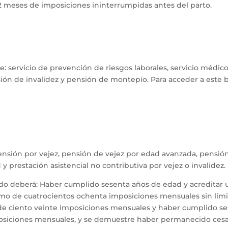
 12 meses de imposiciones ininterrumpidas antes del parto.
ye: servicio de prevención de riesgos laborales, servicio médi
ión de invalidez y pensión de montepío. Para acceder a este be
pensión por vejez, pensión de vejez por edad avanzada, pensión 
y prestación asistencial no contributiva por vejez o invalidez.
iliado deberá: Haber cumplido sesenta años de edad y acredita
mo de cuatrocientos ochenta imposiciones mensuales sin lím
de ciento veinte imposiciones mensuales y haber cumplido se
osiciones mensuales, y se demuestre haber permanecido cesan