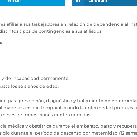
Twitter
LinkedIn
s afiliar a sus trabajadores en relación de dependencia al Ins
 distintos tipos de contingencias a sus afiliados.
ad
ad y de incapacidad permanente.
sta los seis años de edad.
ción para prevención, diagnóstico y tratamiento de enfermeda
igual manera subsidio temporal cuando la enfermedad produzca i
 6 meses de imposiciones ininterrumpidas.
cia médica y obstétrica durante el embarazo, parto y recuperac
bsidio durante el período de descanso por maternidad (12 sema